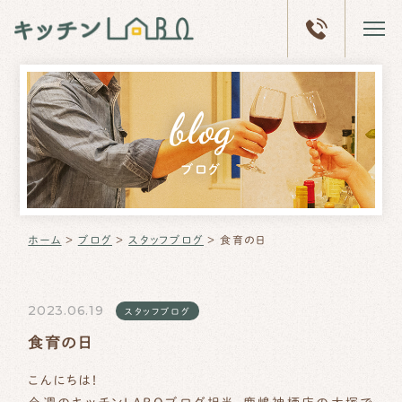
ホーム
blog
キッチン
LABOとは
ブログ
体験型
ショールーム
リフォーム
事例
ホーム
＞
ブログ
＞
スタッフブログ
＞
食育の日
会社概要
ブログ
2023.06.19
スタッフブログ
食育の日
こんにちは！
ショールーム
予約