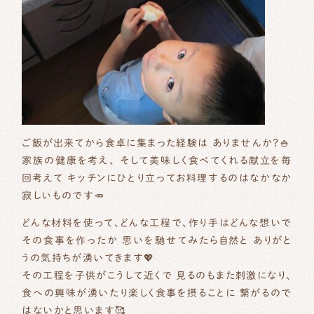
ご飯が出来てから食卓に集まった経験は ありませんか？🍚
家族の健康を考え、 そして美味しく食べてくれる献立を毎
回考えて キッチンにひとり立ってお料理するのはなかなか
寂しいものです🥕
どんな材料を使って、どんな工程で、作り手はどんな想いで
その食事を作ったか 思いを馳せてみたら自然と ありがと
うの気持ちが湧いてきます💖
その工程を子供がこうして近くで 見るのもまた刺激になり、
食への興味が湧いたり楽しく食事を摂ることに 繋がるので
はないかと思います🥰