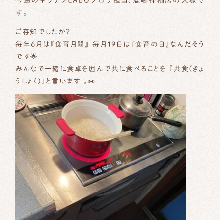
今週のキッチンLABOブログ担当、鹿嶋神栖店の大塚で
す。
無料相談
ご存知でしたか？
毎年6月は『食育月間』 毎月19日は『食育の日』なんだそう
です
️🌟
0120-010-753
TEL.
みんなで一緒に食卓を囲んで共に食べることを 『共食(きょ
午前9:00～午後6:00[水曜定休]
うしょく)』と言います
。👀