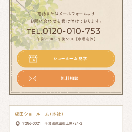
電話またはメールフォームより
無料相談
お問い合わせを受け付けております。
0120-010-753
TEL.
0120-010-753
TEL.
午前9:00〜午後6:00 [水曜定休]
午前9:00～午後6:00[水曜定休]
ショールーム見学
無料相談
成田ショールーム（本社）
〒286-0021 千葉県成田市土屋724-2