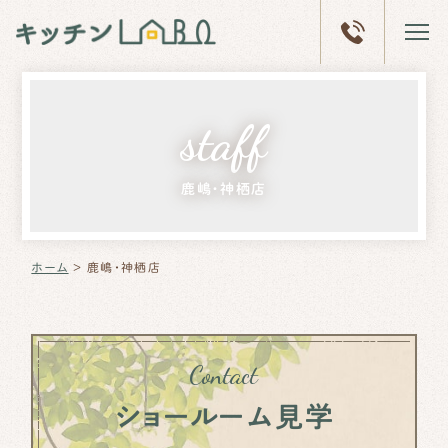
ホーム
staff
キッチン
LABOとは
鹿嶋・神栖店
体験型
ショールーム
リフォーム
事例
ホーム
＞
鹿嶋・神栖店
会社概要
ブログ
Contact
ショールーム見学
ショールーム
予約