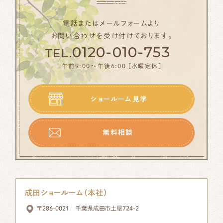
電話またはメールフォームより
無料相談
お問い合わせを受け付けております。
0120-010-753
TEL.
0120-010-753
TEL.
午前9:00〜午後6:00 [水曜定休]
午前9:00～午後6:00[水曜定休]
ショールーム見学
無料相談
成田ショールーム（本社）
〒286-0021 千葉県成田市土屋724-2