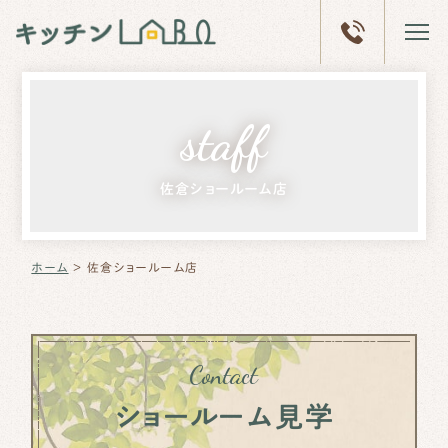
ホーム
staff
キッチン
LABOとは
佐倉ショールーム店
体験型
ショールーム
リフォーム
事例
ホーム
＞
佐倉ショールーム店
会社概要
ブログ
Contact
ショールーム見学
ショールーム
予約