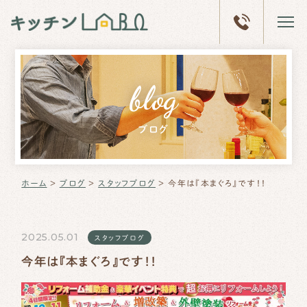
ホーム
blog
キッチン
LABOとは
ブログ
体験型
ショールーム
リフォーム
事例
ホーム
＞
ブログ
＞
スタッフブログ
＞
今年は『本まぐろ』です！！
会社概要
ブログ
2025.05.01
スタッフブログ
今年は『本まぐろ』です！！
ショールーム
予約